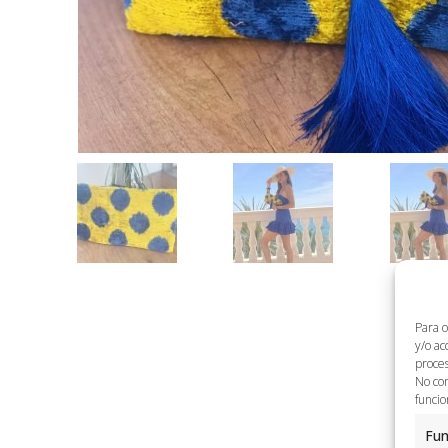
Para o
y/o ac
proces
No con
funcio
Fun