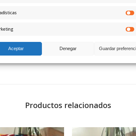
adísticas
keting
Cada modelo es único
diferentes y exclusivos
Aceptar
Denegar
Guardar preferenc
tejido o color, prueb
artesanal.
Productos relacionados