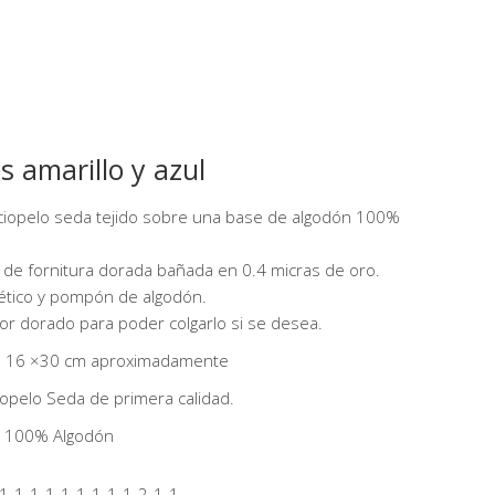
s amarillo y azul
ciopelo seda tejido sobre una base de algodón 100%
de fornitura dorada bañada en 0.4 micras de oro.
ético y pompón de algodón.
or dorado para poder colgarlo si se desea.
: 16 ×30 cm aproximadamente
ciopelo Seda de primera calidad.
r: 100% Algodón
1-1-1-1-1-1-1-1-1-2-1-1