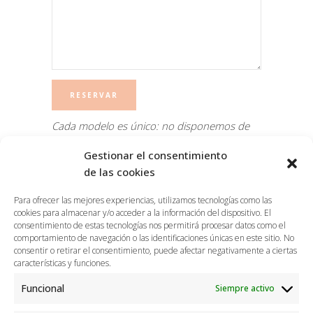
Cada modelo es único: no disponemos de
dos modelos iguales todos son diferentes y
Gestionar el consentimiento
exclusivos. Es posible que exista alguna
de las cookies
ligera imperfección en tejido o color, prueba
que constata su proceso creativo
Para ofrecer las mejores experiencias, utilizamos tecnologías como las
completamente artesanal.
cookies para almacenar y/o acceder a la información del dispositivo. El
consentimiento de estas tecnologías nos permitirá procesar datos como el
comportamiento de navegación o las identificaciones únicas en este sitio. No
consentir o retirar el consentimiento, puede afectar negativamente a ciertas
características y funciones.
Funcional
Siempre activo