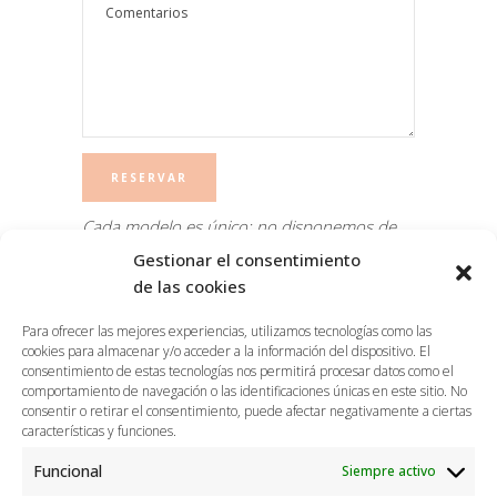
Cada modelo es único: no disponemos de
dos modelos iguales todos son diferentes y
Gestionar el consentimiento
exclusivos. Es posible que exista alguna
de las cookies
ligera imperfección en tejido o color, prueba
Para ofrecer las mejores experiencias, utilizamos tecnologías como las
que constata su proceso creativo
cookies para almacenar y/o acceder a la información del dispositivo. El
completamente artesanal.
consentimiento de estas tecnologías nos permitirá procesar datos como el
comportamiento de navegación o las identificaciones únicas en este sitio. No
consentir o retirar el consentimiento, puede afectar negativamente a ciertas
características y funciones.
Funcional
Siempre activo