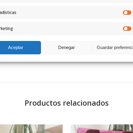
adísticas
keting
Cada modelo es único
diferentes y exclusivos
Aceptar
Denegar
Guardar preferenc
tejido o color, prueb
artesanal.
Productos relacionados