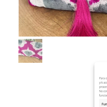
Para o
y/o ac
proces
No con
funcio
Fun