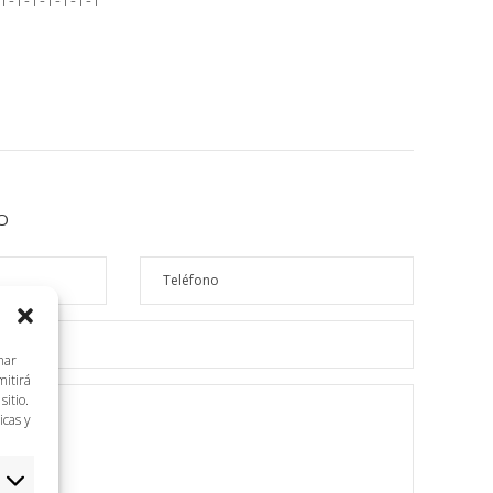
O
nar
mitirá
itio.
icas y