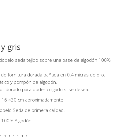
 y gris
ciopelo seda tejido sobre una base de algodón 100%
de fornitura dorada bañada en 0.4 micras de oro.
ético y pompón de algodón.
or dorado para poder colgarlo si se desea.
: 16 ×30 cm aproximadamente
ciopelo Seda de primera calidad.
r: 100% Algodón
1-1-1-1-1-1-1