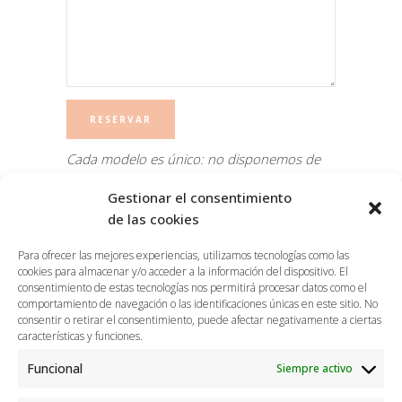
Cada modelo es único: no disponemos de
dos modelos iguales todos son diferentes y
Gestionar el consentimiento
exclusivos. Es posible que exista alguna
de las cookies
ligera imperfección en tejido o color, prueba
que constata su proceso creativo
Para ofrecer las mejores experiencias, utilizamos tecnologías como las
completamente artesanal.
cookies para almacenar y/o acceder a la información del dispositivo. El
consentimiento de estas tecnologías nos permitirá procesar datos como el
comportamiento de navegación o las identificaciones únicas en este sitio. No
consentir o retirar el consentimiento, puede afectar negativamente a ciertas
características y funciones.
Funcional
Siempre activo