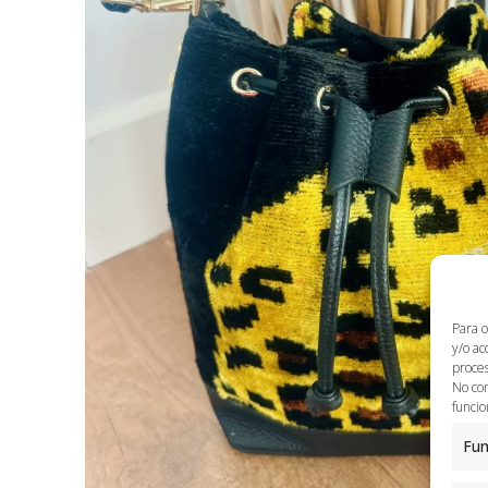
Para o
y/o ac
proces
No con
funcio
Fun