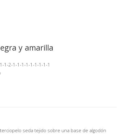
gra y amarilla
1-1-2-1-1-1-1-1-1-1-1-1
a
erciopelo seda tejido sobre una base de algodón