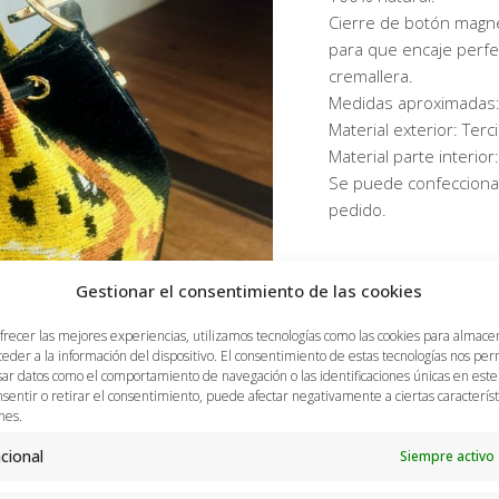
Cierre de botón magnét
para que encaje perfe
cremallera.
Medidas aproximadas
Material exterior: Ter
Material parte interio
Se puede confeccionar
pedido.
Gestionar el consentimiento de las cookies
frecer las mejores experiencias, utilizamos tecnologías como las cookies para almace
ceder a la información del dispositivo. El consentimiento de estas tecnologías nos per
ar datos como el comportamiento de navegación o las identificaciones únicas en este s
sentir o retirar el consentimiento, puede afectar negativamente a ciertas característ
nes.
cional
Siempre activo