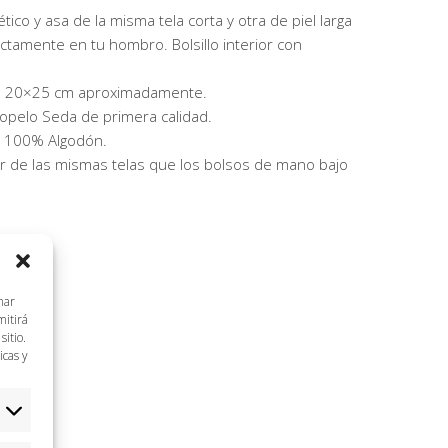
ico y asa de la misma tela corta y otra de piel larga
ctamente en tu hombro. Bolsillo interior con
: 20×25 cm aproximadamente.
ciopelo Seda de primera calidad.
r: 100% Algodón.
 de las mismas telas que los bolsos de mano bajo
nar
mitirá
itio.
icas y